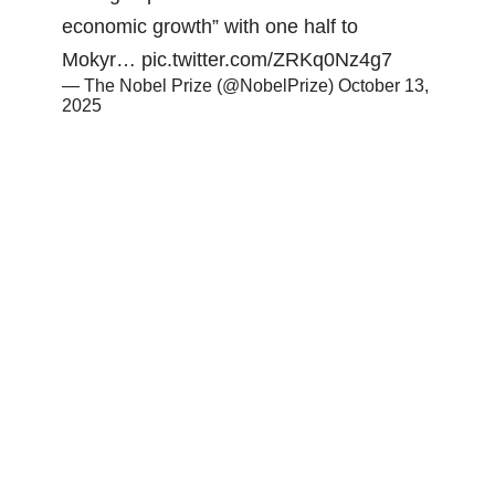
economic growth” with one half to
Mokyr…
pic.twitter.com/ZRKq0Nz4g7
— The Nobel Prize (@NobelPrize)
October 13,
2025