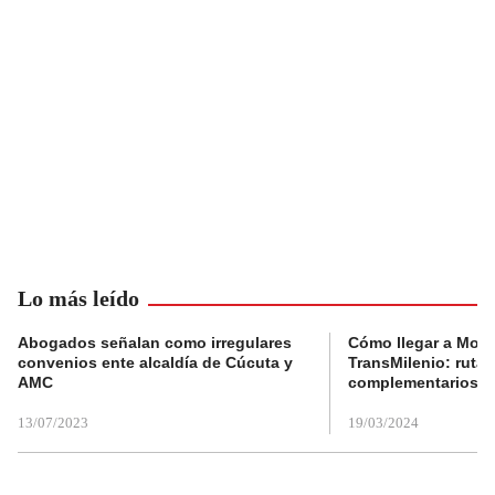
Lo más leído
Abogados señalan como irregulares
Cómo llegar a Mons
convenios ente alcaldía de Cúcuta y
TransMilenio: rutas
AMC
complementarios
13/07/2023
19/03/2024