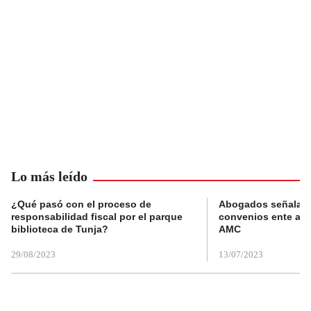
Lo más leído
¿Qué pasó con el proceso de
Abogados señalan 
responsabilidad fiscal por el parque
convenios ente alc
biblioteca de Tunja?
AMC
29/08/2023
13/07/2023