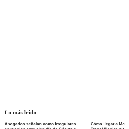
Lo más leído
Abogados señalan como irregulares
Cómo llegar a Mons
convenios ente alcaldía de Cúcuta y
TransMilenio: rutas