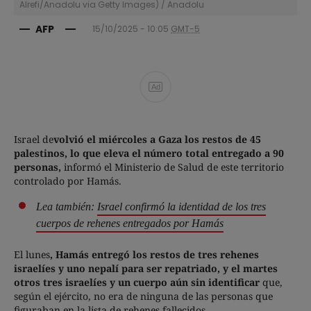
Alrefi/Anadolu via Getty Images)
/
Anadolu
AFP
15/10/2025 - 10:05
GMT-5
Ad
Israel de
volvió el miércoles a Gaza los restos de 45
palestinos, lo que eleva el número total entregado a 90
personas,
informó el Ministerio de Salud de este territorio
controlado por Hamás.
Lea también:
Israel confirmó la identidad de los tres
cuerpos de rehenes entregados por Hamás
El lunes
, Hamás entregó los restos de tres rehenes
israelíes y uno nepalí para ser repatriado, y el martes
otros tres israelíes y un cuerpo aún sin identificar
que,
según el ejército, no era de ninguna de las personas que
figuraban en la lista de rehenes fallecidos.