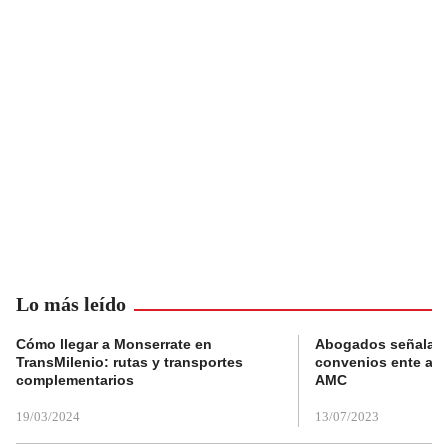
Lo más leído
Cómo llegar a Monserrate en
Abogados señalan 
TransMilenio: rutas y transportes
convenios ente alc
complementarios
AMC
19/03/2024
13/07/2023