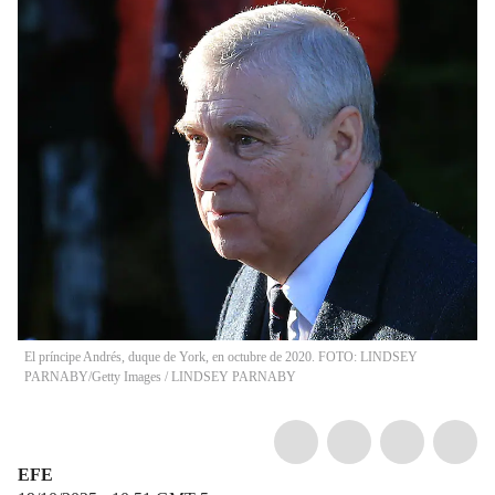
El príncipe Andrés, duque de York, en octubre de 2020. FOTO: LINDSEY
PARNABY/Getty Images
/
LINDSEY PARNABY
EFE