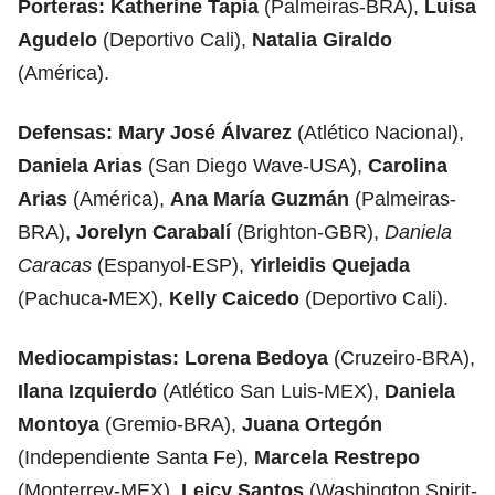
Porteras: Katherine Tapia
(Palmeiras-BRA),
Luisa
Agudelo
(Deportivo Cali),
Natalia Giraldo
(América).
Defensas:
Mary José Álvarez
(Atlético Nacional),
Daniela Arias
(San Diego Wave-USA),
Carolina
Arias
(América),
Ana María Guzmán
(Palmeiras-
BRA),
Jorelyn Carabalí
(Brighton-GBR),
Daniela
Caracas
(Espanyol-ESP),
Yirleidis Quejada
(Pachuca-MEX),
Kelly Caicedo
(Deportivo Cali).
Mediocampistas:
Lorena Bedoya
(Cruzeiro-BRA),
Ilana Izquierdo
(Atlético San Luis-MEX),
Daniela
Montoya
(Gremio-BRA),
Juana Ortegón
(Independiente Santa Fe),
Marcela Restrepo
(Monterrey-MEX),
Leicy Santos
(Washington Spirit-