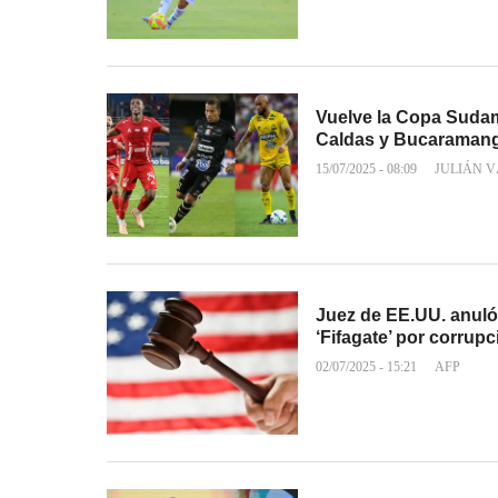
Vuelve la Copa Sudam
Caldas y Bucaraman
15/07/2025 - 08:09
JULIÁN 
Juez de EE.UU. anuló
‘Fifagate’ por corrupc
02/07/2025 - 15:21
AFP