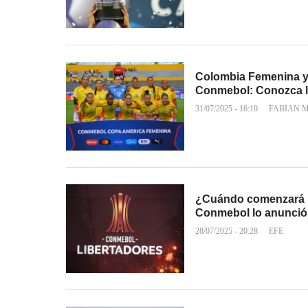
Colombia Femenina y
Conmebol: Conozca l
31/07/2025 - 16:10
FABIAN 
¿Cuándo comenzará l
Conmebol lo anunció
28/07/2025 - 20:28
EFE