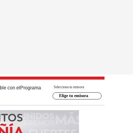
Selecciona tu emisora
ble con el
Programa
Elige tu emisora