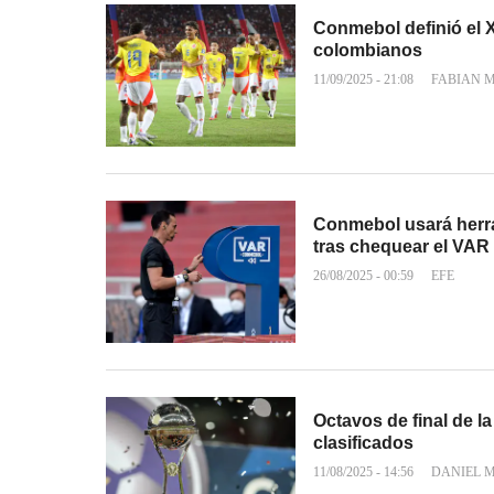
Conmebol definió el XI
colombianos
11/09/2025 - 21:08
FABIAN 
Conmebol usará herram
tras chequear el VAR
26/08/2025 - 00:59
EFE
Octavos de final de 
clasificados
11/08/2025 - 14:56
DANIEL 