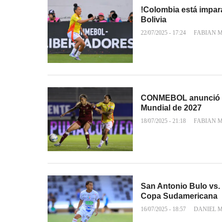
!Colombia está impara
Bolivia
22/07/2025 - 17:24
FABIAN 
CONMEBOL anunció la
Mundial de 2027
18/07/2025 - 21:18
FABIAN 
San Antonio Bulo vs. 
Copa Sudamericana
16/07/2025 - 18:57
DANIEL 