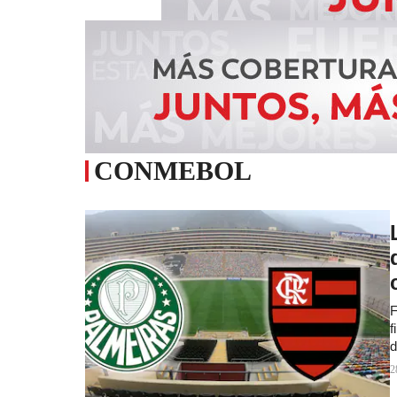
CONMEBOL
F
f
d
2