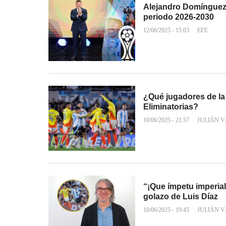
Alejandro Domínguez 
periodo 2026-2030
12/06/2025 - 15:03
EFE
¿Qué jugadores de la
Eliminatorias?
10/06/2025 - 21:57
JULIÁN 
“¡Que ímpetu imperial
golazo de Luis Díaz
10/06/2025 - 19:45
JULIÁN 