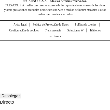
© CARACOL S.A. Todos los derechos reservados.
CARACOL S.A. realiza una reserva expresa de las reproducciones y usos de las obras
y otras prestaciones accesibles desde este sitio web a medios de lectura mecánica u otros
medios que resulten adecuados.
Aviso legal
Política de Protección de Datos
Política de cookies
Configuración de cookies
Transparencia
Soluciones W
Teléfonos
Escríbanos
Desplegar
Directo