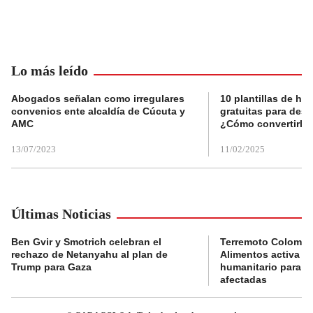
Lo más leído
Abogados señalan como irregulares
10 plantillas de hoj
convenios ente alcaldía de Cúcuta y
gratuitas para des
AMC
¿Cómo convertirla
13/07/2023
11/02/2025
Últimas Noticias
Ben Gvir y Smotrich celebran el
Terremoto Colombi
rechazo de Netanyahu al plan de
Alimentos activa c
Trump para Gaza
humanitario para at
afectadas