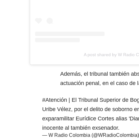
A post shared by W Radio 
Además, el tribunal también abs
actuación penal, en el caso de l
#Atención
| El Tribunal Superior de Bo
Uribe Vélez, por el delito de soborno e
exparamilitar Eurídice Cortes alias 'Di
inocente al también exsenador.
— W Radio Colombia (@WRadioColombia