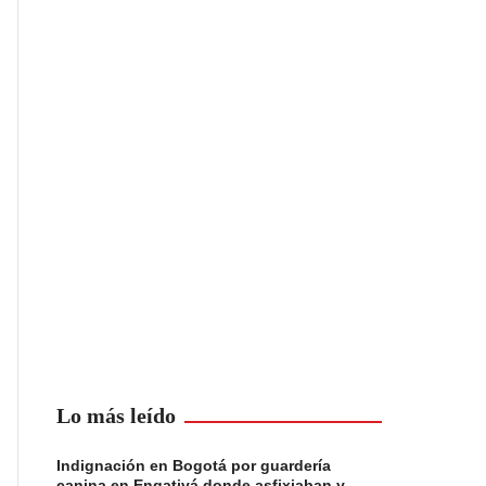
Lo más leído
Indignación en Bogotá por guardería
canina en Engativá donde asfixiaban y