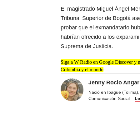
El magistrado Miguel Ángel Mer
Tribunal Superior de Bogotá ase
probar que el exmandatario hub
habrían ofrecido a los exparami
Suprema de Justicia.
Siga a W Radio en Google Discover y no 
Colombia y el mundo
Jenny Rocio Angar
Nació en Ibagué (Tolima),
Comunicación Social
...
Le