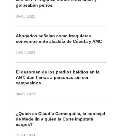
golpeaban perros
05/05/2025
Abogados señalan como irregulares
convenios ente alcaldía de Cúcuta y AMC
13/07/2023
El desorden de los predios baldíos en la
ANT: dan tierras a personas sin ser
campesinos
06/09/2023
¿Quién es Claudia Carrasquilla, la concejal
de Medellín a quien la Corte imputará
cargos?
21/11/2024