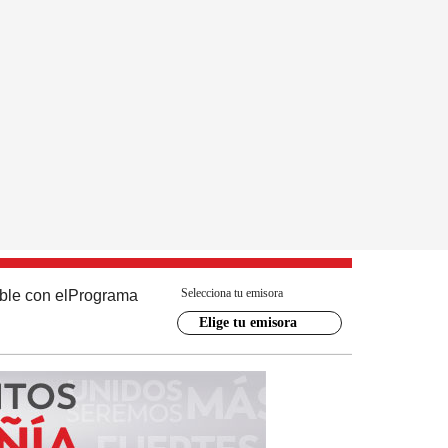
Selecciona tu emisora
ble con el
Programa
Elige tu emisora