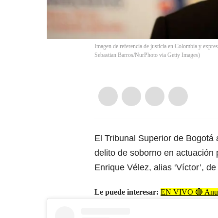
Imagen de referencia de justicia en Colombia y expre
Sebastian Barros/NurPhoto via Getty Images)
El Tribunal Superior de Bogotá 
delito de soborno en actuación p
Enrique Vélez, alias ‘Víctor’, d
Le puede interesar:
EN VIVO 🔴 Anunci