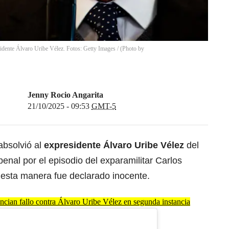
sidente Álvaro Uribe Vélez. Fotos: Getty Images / (Photo by
Jenny Rocio Angarita
21/10/2025 - 09:53
GMT-5
absolvió al
expresidente Álvaro Uribe Vélez
del
enal por el episodio del exparamilitar Carlos
e esta manera fue declarado inocente.
an fallo contra Álvaro Uribe Vélez en segunda instancia