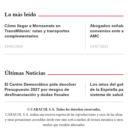
Lo más leído
Cómo llegar a Monserrate en
Abogados señalan 
TransMilenio: rutas y transportes
convenios ente alc
complementarios
AMC
19/03/2024
13/07/2023
Últimas Noticias
El Centro Democrático pide devolver
Los retos del gobi
Presupuesto 2027 por riesgos de
de la Espriella para
desfinanciación y dudas fiscales
sistema de salud
© CARACOL S.A. Todos los derechos reservados.
CARACOL S.A. realiza una reserva expresa de las reproducciones y usos de las obras
y otras prestaciones accesibles desde este sitio web a medios de lectura mecánica u otros
medios que resulten adecuados.