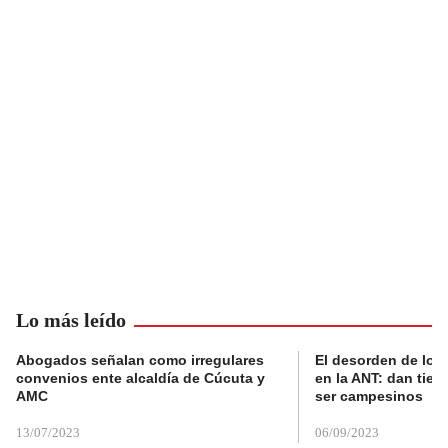
Lo más leído
Abogados señalan como irregulares
El desorden de los
convenios ente alcaldía de Cúcuta y
en la ANT: dan tier
AMC
ser campesinos
13/07/2023
06/09/2023