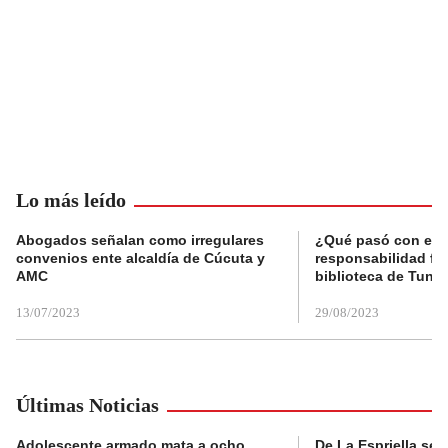
Lo más leído
Abogados señalan como irregulares
¿Qué pasó con el 
convenios ente alcaldía de Cúcuta y
responsabilidad fis
AMC
biblioteca de Tunja
13/07/2023
29/08/2023
Últimas Noticias
Adolescente armado mata a ocho
De La Espriella se 