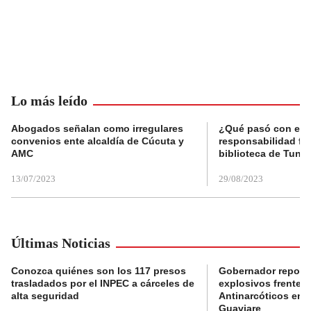
Lo más leído
Abogados señalan como irregulares
¿Qué pasó con el 
convenios ente alcaldía de Cúcuta y
responsabilidad fis
AMC
biblioteca de Tunja
13/07/2023
29/08/2023
Últimas Noticias
Conozca quiénes son los 117 presos
Gobernador reporta
trasladados por el INPEC a cárceles de
explosivos frente 
alta seguridad
Antinarcóticos en 
Guaviare