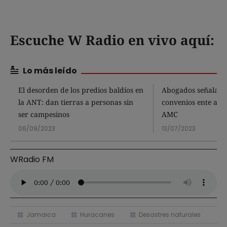
Escuche W Radio en vivo aquí:
Lo más leído
El desorden de los predios baldíos en
Abogados señalan 
la ANT: dan tierras a personas sin
convenios ente alca
ser campesinos
AMC
06/09/2023
13/07/2023
WRadio FM
Jamaica
Huracanes
Desastres naturales