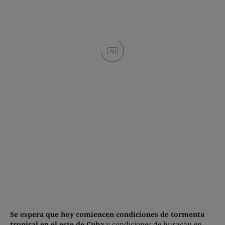
Ad
Se espera que hoy comiencen condiciones de tormenta
tropical en el este de Cuba
y condiciones de huracán en