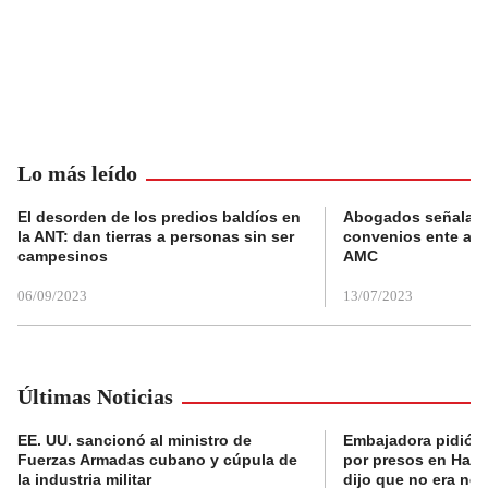
Lo más leído
El desorden de los predios baldíos en
Abogados señalan 
la ANT: dan tierras a personas sin ser
convenios ente alc
campesinos
AMC
06/09/2023
13/07/2023
Últimas Noticias
EE. UU. sancionó al ministro de
Embajadora pidió a
Fuerzas Armadas cubano y cúpula de
por presos en Haití,
la industria militar
dijo que no era nec