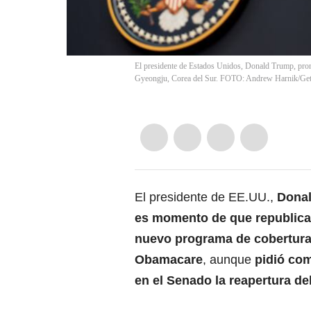
El presidente de Estados Unidos, Donald Trump, pr
Gyeongju, Corea del Sur. FOTO: Andrew Harnik/Get
El presidente de EE.UU.,
Dona
es momento de que republica
nuevo programa de cobertura 
Obamacare
, aunque
pidió com
en el Senado la reapertura de