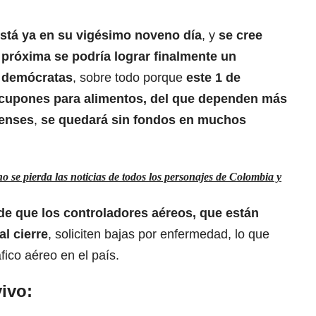
está ya en su vigésimo noveno día
, y
se cree
 próxima se podría lograr finalmente un
y demócratas
, sobre todo porque
este 1 de
cupones para alimentos, del que dependen más
denses
,
se quedará sin fondos en muchos
 se pierda las noticias de todos los personajes de Colombia y
de que los controladores aéreos, que están
al cierre
, soliciten bajas por enfermedad, lo que
áfico aéreo en el país.
ivo: