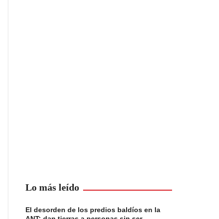
Lo más leído
El desorden de los predios baldíos en la
ANT: dan tierras a personas sin ser