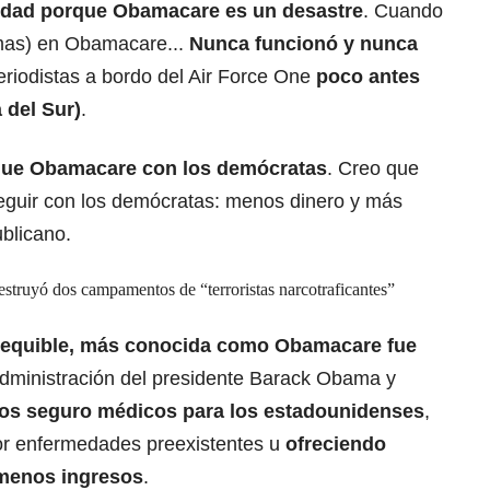
nidad porque Obamacare es un desastre
. Cuando
imas) en Obamacare...
Nunca funcionó y nunca
periodistas a bordo del Air Force One
poco antes
 del Sur)
.
que Obamacare con los demócratas
. Creo que
guir con los demócratas: menos dinero y más
ublicano.
struyó dos campamentos de “terroristas narcotraficantes”
asequible, más conocida como Obamacare fue
Administración del presidente Barack Obama y
los seguro médicos para los estadounidenses
,
por enfermedades preexistentes u
ofreciendo
 menos ingresos
.