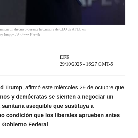
onuncia un discurso durante la Cumbre de CEO de APEC en
ty Images
/
Andrew Harnik
EFE
29/10/2025 - 16:27
GMT-5
ld Trump
, afirmó este miércoles 29 de octubre que
nos y demócratas se sienten a negociar un
sanitaria asequible que sustituya a
o condición que los liberales aprueben antes
l Gobierno Federal
.