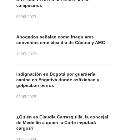
campesinos
06/09/2023
Abogados señalan como irregulares
convenios ente alcaldía de Cúcuta y AMC
13/07/2023
Indignación en Bogotá por guardería
canina en Engativá donde asfixiaban y
golpeaban perros
05/05/2025
¿Quién es Claudia Carrasquilla, la concejal
de Medellín a quien la Corte imputará
cargos?
21/11/2024