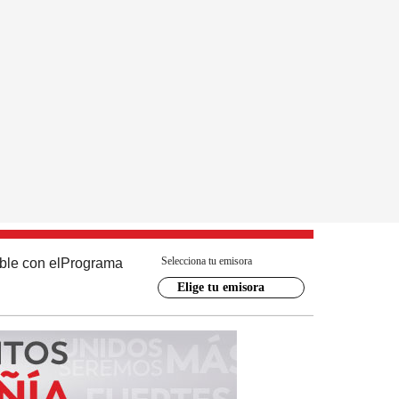
Selecciona tu emisora
ble con el
Programa
Elige tu emisora