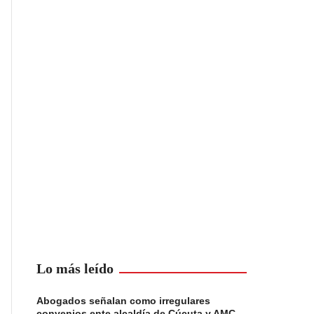
Lo más leído
Abogados señalan como irregulares
convenios ente alcaldía de Cúcuta y AMC