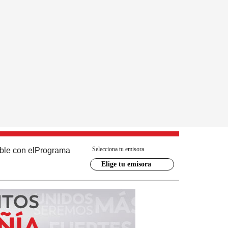
Selecciona tu emisora
ble con el
Programa
Elige tu emisora