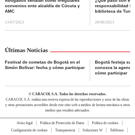
Abogados señalan como irregulares
¿Qué pasó con el 
convenios ente alcaldía de Cúcuta y
responsabilidad fis
AMC
biblioteca de Tunja
13/07/2023
29/08/2023
Últimas Noticias
Festival de cometas de Bogotá en el
Bogotá festeja su 
Simón Bolívar: fecha y cómo participar
conozca la agenda 
cómo participar
© CARACOL S.A. Todos los derechos reservados.
CARACOL S.A. realiza una reserva expresa de las reproducciones y usos de las obras
y otras prestaciones accesibles desde este sitio web a medios de lectura mecánica u otros
medios que resulten adecuados.
Aviso legal
Política de Protección de Datos
Política de cookies
Configuración de cookies
Transparencia
Soluciones W
Teléfonos