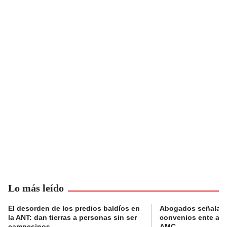
Lo más leído
El desorden de los predios baldíos en
Abogados señalan 
la ANT: dan tierras a personas sin ser
convenios ente alc
campesinos
AMC