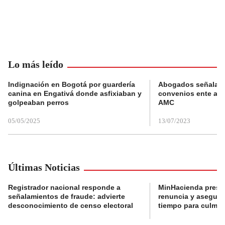
Lo más leído
Indignación en Bogotá por guardería
Abogados señalan 
canina en Engativá donde asfixiaban y
convenios ente alc
golpeaban perros
AMC
05/05/2025
13/07/2023
Últimas Noticias
Registrador nacional responde a
MinHacienda presen
señalamientos de fraude: advierte
renuncia y aseguró
desconocimiento de censo electoral
tiempo para culmina