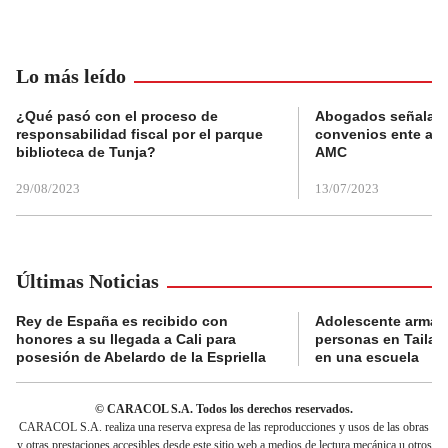
Lo más leído
¿Qué pasó con el proceso de
Abogados señalan 
responsabilidad fiscal por el parque
convenios ente alc
biblioteca de Tunja?
AMC
29/08/2023
13/07/2023
Últimas Noticias
Rey de España es recibido con
Adolescente armad
honores a su llegada a Cali para
personas en Tailand
posesión de Abelardo de la Espriella
en una escuela
© CARACOL S.A. Todos los derechos reservados.
CARACOL S.A. realiza una reserva expresa de las reproducciones y usos de las obras
y otras prestaciones accesibles desde este sitio web a medios de lectura mecánica u otros