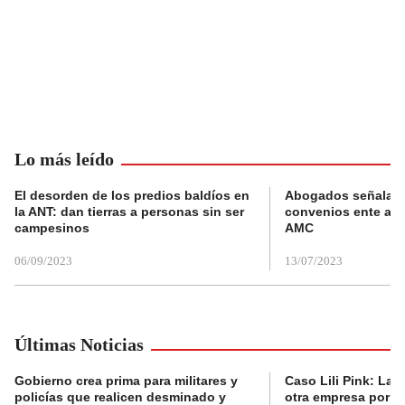
Lo más leído
El desorden de los predios baldíos en
Abogados señalan 
la ANT: dan tierras a personas sin ser
convenios ente alc
campesinos
AMC
06/09/2023
13/07/2023
Últimas Noticias
Gobierno crea prima para militares y
Caso Lili Pink: La F
policías que realicen desminado y
otra empresa por p