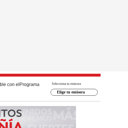
Selecciona tu emisora
ble con el
Programa
Elige tu emisora