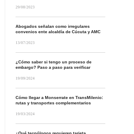
29/08/2023
Abogados señalan como irregulares
convenios ente alcaldía de Cúcuta y AMC
13/07/2023
¿Cómo saber si tengo un proceso de
embargo? Paso a paso para verificar
19/09/2024
Cómo llegar a Monserrate en TransMilenio:
rutas y transportes complementarios
19/03/2024
¿Qué tecnólogos requieren tarjeta