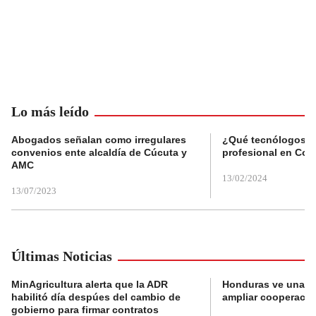
Lo más leído
Abogados señalan como irregulares
¿Qué tecnólogos re
convenios ente alcaldía de Cúcuta y
profesional en Col
AMC
13/02/2024
13/07/2023
Últimas Noticias
MinAgricultura alerta que la ADR
Honduras ve una o
habilitó día despúes del cambio de
ampliar cooperaci
gobierno para firmar contratos