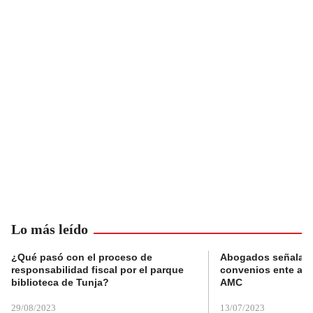
Lo más leído
¿Qué pasó con el proceso de
Abogados señalan 
responsabilidad fiscal por el parque
convenios ente alc
biblioteca de Tunja?
AMC
29/08/2023
13/07/2023