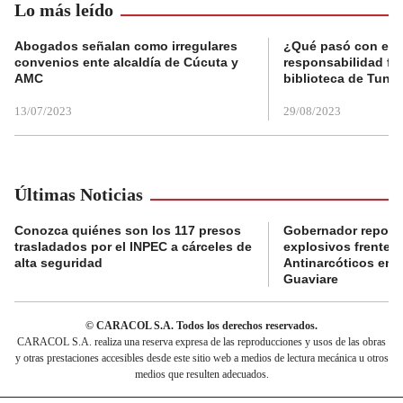
Lo más leído
Abogados señalan como irregulares
¿Qué pasó con el 
convenios ente alcaldía de Cúcuta y
responsabilidad fis
AMC
biblioteca de Tunja
13/07/2023
29/08/2023
Últimas Noticias
Conozca quiénes son los 117 presos
Gobernador reporta
trasladados por el INPEC a cárceles de
explosivos frente 
alta seguridad
Antinarcóticos en 
Guaviare
© CARACOL S.A. Todos los derechos reservados.
CARACOL S.A. realiza una reserva expresa de las reproducciones y usos de las obras
y otras prestaciones accesibles desde este sitio web a medios de lectura mecánica u otros
medios que resulten adecuados.