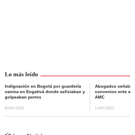
Lo más leído
Indignación en Bogotá por guardería
Abogados señalan 
canina en Engativá donde asfixiaban y
convenios ente alc
golpeaban perros
AMC
05/05/2025
13/07/2023