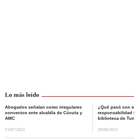
Lo más leído
Abogados señalan como irregulares
¿Qué pasó con el 
convenios ente alcaldía de Cúcuta y
responsabilidad fis
AMC
biblioteca de Tunja
13/07/2023
29/08/2023