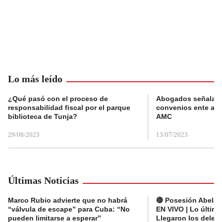
Lo más leído
¿Qué pasó con el proceso de
Abogados señalan 
responsabilidad fiscal por el parque
convenios ente alc
biblioteca de Tunja?
AMC
29/08/2023
13/07/2023
Últimas Noticias
Marco Rubio advierte que no habrá
🔴 Posesión Abelard
“válvula de escape” para Cuba: “No
EN VIVO | Lo últim
pueden limitarse a esperar”
Llegaron los deleg