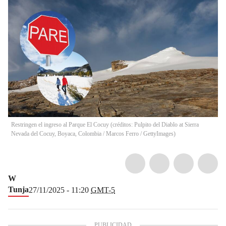
Restringen el ingreso al Parque El Cocuy (créditos: Pulpito del Diablo at Sierra
Nevada del Cocuy, Boyaca, Colombia / Marcos Ferro / GettyImages)
W
Tunja
27/11/2025 - 11:20
GMT-5