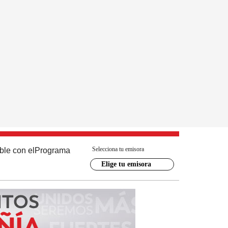
Selecciona tu emisora
ble con el
Programa
Elige tu emisora