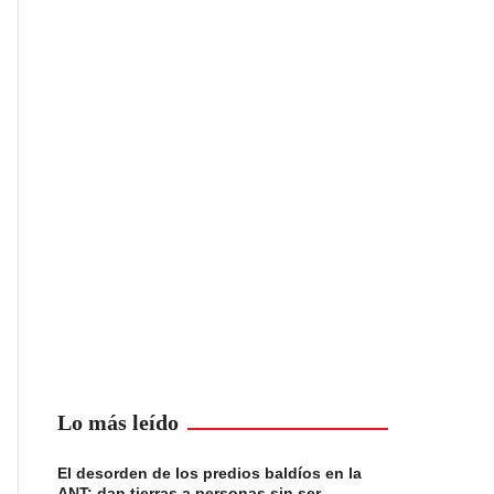
Lo más leído
El desorden de los predios baldíos en la
ANT: dan tierras a personas sin ser