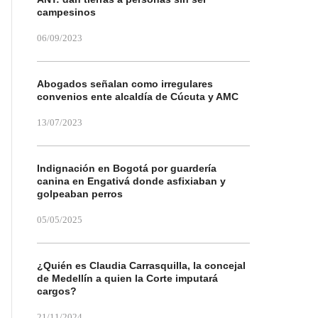
campesinos
06/09/2023
Abogados señalan como irregulares
convenios ente alcaldía de Cúcuta y AMC
13/07/2023
Indignación en Bogotá por guardería
canina en Engativá donde asfixiaban y
golpeaban perros
05/05/2025
¿Quién es Claudia Carrasquilla, la concejal
de Medellín a quien la Corte imputará
cargos?
21/11/2024