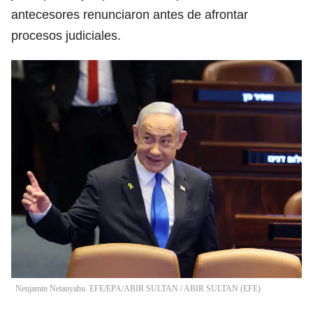
antecesores renunciaron antes de afrontar
procesos judiciales.
Nenjamin Netanyahu. EFE/EPA/ABIR SULTAN
/
ABIR SULTAN
(
EFE
)