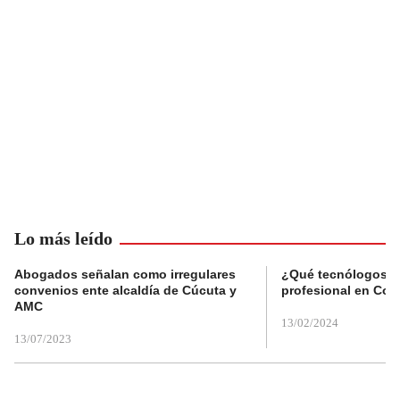
Lo más leído
Abogados señalan como irregulares
¿Qué tecnólogos re
convenios ente alcaldía de Cúcuta y
profesional en Col
AMC
13/02/2024
13/07/2023