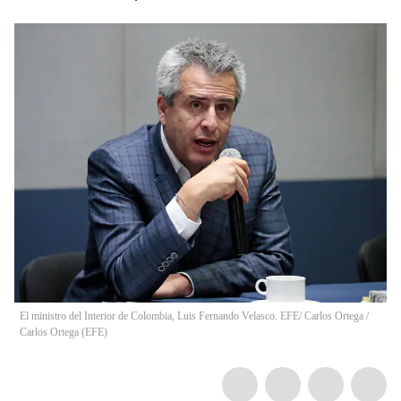
El ministro del Interior de Colombia, Luis Fernando Velasco. EFE/ Carlos Ortega
/
Carlos Ortega
(
EFE
)