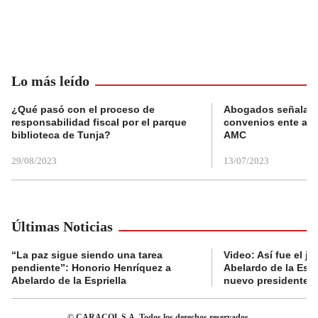
Lo más leído
¿Qué pasó con el proceso de
Abogados señalan 
responsabilidad fiscal por el parque
convenios ente alc
biblioteca de Tunja?
AMC
29/08/2023
13/07/2023
Últimas Noticias
“La paz sigue siendo una tarea
Video: Así fue el j
pendiente”: Honorio Henríquez a
Abelardo de la Esp
Abelardo de la Espriella
nuevo presidente 
© CARACOL S.A. Todos los derechos reservados.