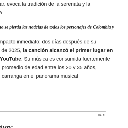
ar, evoca la tradición de la serenata y la
a.
 se pierda las noticias de todos los personajes de Colombia y
impacto inmediato: dos días después de su
e de 2025,
la canción alcanzó el primer lugar en
e YouTube
. Su música es consumida fuertemente
n promedio de edad entre los 20 y 35 años,
a carranga en
el panorama musical
04:31
ivo: