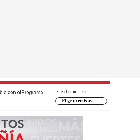
Selecciona tu emisora
ble con el
Programa
Elige tu emisora