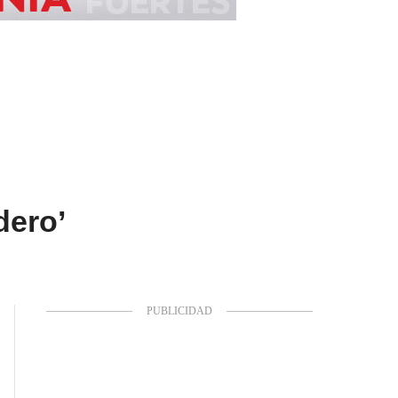
dero’