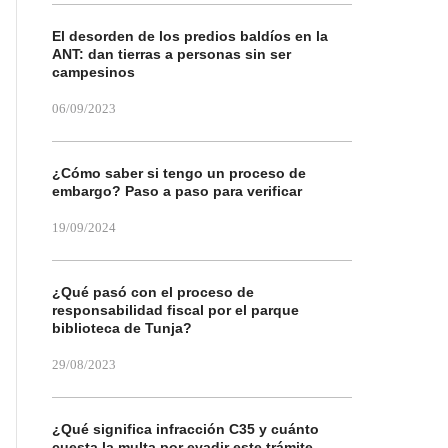
El desorden de los predios baldíos en la
ANT: dan tierras a personas sin ser
campesinos
06/09/2023
¿Cómo saber si tengo un proceso de
embargo? Paso a paso para verificar
19/09/2024
¿Qué pasó con el proceso de
responsabilidad fiscal por el parque
biblioteca de Tunja?
29/08/2023
¿Qué significa infracción C35 y cuánto
cuesta la multa por evadir este trámite