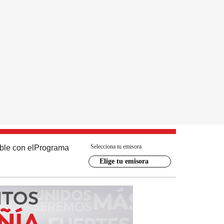
Selecciona tu emisora
ble con el
Programa
Elige tu emisora