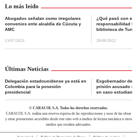
Lo más leído
Abogados señalan como irregulares
¿Qué pasó con el 
convenios ente alcaldía de Cúcuta y
responsabilidad fis
AMC
biblioteca de Tunja
13/07/2023
29/08/2023
Últimas Noticias
Delegación estadounidense ya está en
Exgobernador de Gu
Colombia para la posesión
prisión acusado de
presidencial
en caso estudiante
© CARACOL S.A. Todos los derechos reservados.
CARACOL S.A. realiza una reserva expresa de las reproducciones y usos de las obras
y otras prestaciones accesibles desde este sitio web a medios de lectura mecánica u otros
medios que resulten adecuados.