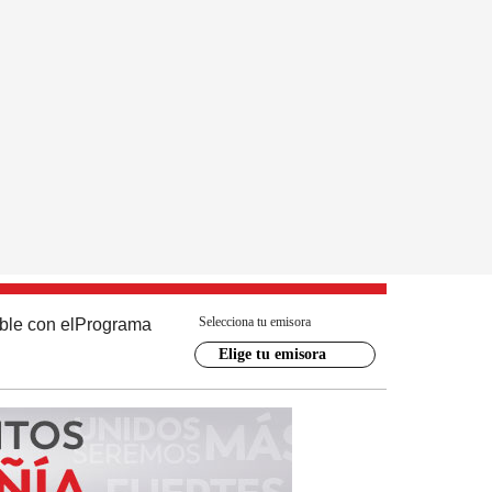
Selecciona tu emisora
ble con el
Programa
Elige tu emisora