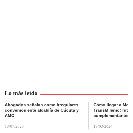
Lo más leído
Abogados señalan como irregulares
Cómo llegar a Mons
convenios ente alcaldía de Cúcuta y
TransMilenio: rutas
AMC
complementarios
13/07/2023
19/03/2024