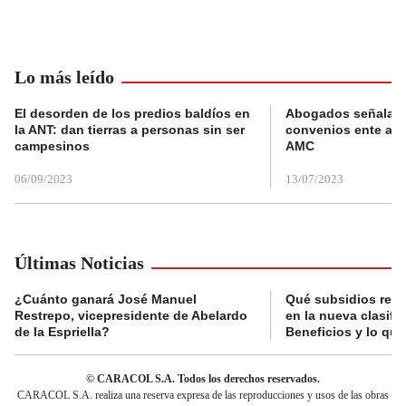
Lo más leído
El desorden de los predios baldíos en
Abogados señalan 
la ANT: dan tierras a personas sin ser
convenios ente alc
campesinos
AMC
06/09/2023
13/07/2023
Últimas Noticias
¿Cuánto ganará José Manuel
Qué subsidios reci
Restrepo, vicepresidente de Abelardo
en la nueva clasifi
de la Espriella?
Beneficios y lo qu
© CARACOL S.A. Todos los derechos reservados.
CARACOL S.A. realiza una reserva expresa de las reproducciones y usos de las obras