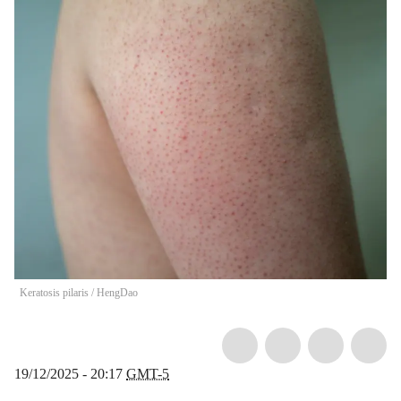
Keratosis pilaris
/
HengDao
19/12/2025 - 20:17
GMT-5