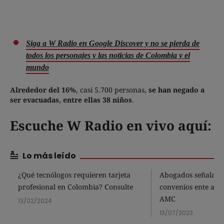
Siga a W Radio en Google Discover y no se pierda de
todos los personajes y las noticias de Colombia y el
mundo
Alrededor del 16%
, casi 5.700 personas,
se han negado a
ser evacuadas, entre ellas 38 niños
.
Escuche W Radio en vivo aquí:
Lo más leído
¿Qué tecnólogos requieren tarjeta
Abogados señalan 
profesional en Colombia? Consulte
convenios ente alca
AMC
13/02/2024
13/07/2023