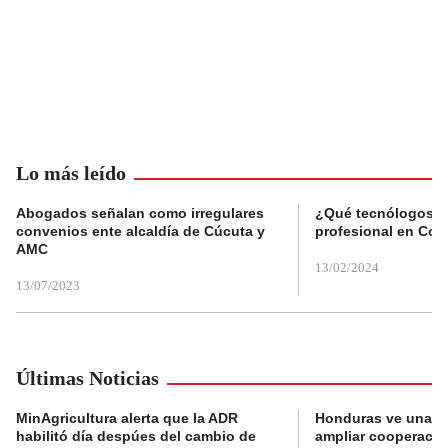
Lo más leído
Abogados señalan como irregulares
¿Qué tecnólogos re
convenios ente alcaldía de Cúcuta y
profesional en Col
AMC
13/02/2024
13/07/2023
Últimas Noticias
MinAgricultura alerta que la ADR
Honduras ve una o
habilitó día despúes del cambio de
ampliar cooperaci