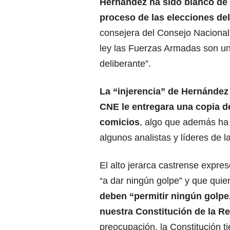
Hernández ha sido blanco de m
proceso de las elecciones
de
consejera del Consejo Nacional
ley las Fuerzas Armadas son una
deliberante”.
La “injerencia” de Hernández 
CNE le entregara una copia d
comicios
, algo que además ha s
algunos analistas y líderes de l
El alto jerarca castrense expr
“a dar ningún golpe” y que quie
deben “permitir ningún golpe,
nuestra Constitución de la R
preocupación, la Constitución ti