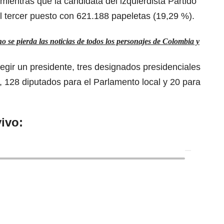
entras que la candidata del izquierdista Partido
el tercer puesto con 621.188 papeletas (19,29 %).
 se pierda las noticias de todos los personajes de Colombia y
gir un presidente, tres designados presidenciales
s, 128 diputados para el Parlamento local y 20 para
ivo: