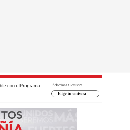
Selecciona tu emisora
ble con el
Programa
Elige tu emisora