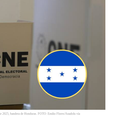
de 2025, bandera de Honduras. FOTO: Emilio Flores/Anadolu vía