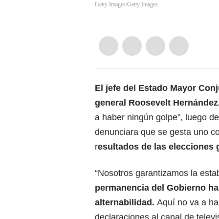
Getty Images/Getty Images
El jefe del Estado Mayor Con
general Roosevelt Hernández
a haber ningún golpe”, luego de
denunciara que se gesta uno co
r
esultados de las elecciones 
“Nosotros garantizamos la estab
permanencia del
Gobierno
has
alternabilidad.
Aquí no va a h
declaraciones al canal de telev