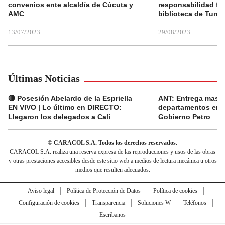
convenios ente alcaldía de Cúcuta y
responsabilidad fis
AMC
biblioteca de Tunja
13/07/2023
29/08/2023
Últimas Noticias
🔴 Posesión Abelardo de la Espriella
ANT: Entrega masiva
EN VIVO | Lo último en DIRECTO:
departamentos en e
Llegaron los delegados a Cali
Gobierno Petro
© CARACOL S.A. Todos los derechos reservados.
CARACOL S.A. realiza una reserva expresa de las reproducciones y usos de las obras
y otras prestaciones accesibles desde este sitio web a medios de lectura mecánica u otros
medios que resulten adecuados.
Aviso legal
Política de Protección de Datos
Política de cookies
Configuración de cookies
Transparencia
Soluciones W
Teléfonos
Escríbanos