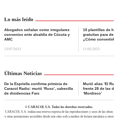
Lo más leído
Abogados señalan como irregulares
10 plantillas de hoj
convenios ente alcaldía de Cúcuta y
gratuitas para des
AMC
¿Cómo convertirla
13/07/2023
11/02/2025
Últimas Noticias
De la Espriella confirma primicia de
Murió alias ‘El Ruso
Caracol Radio: murió ‘Ruso’, cabecilla
frente 28 de las di
de disidencias Farc
‘Mordisco’
© CARACOL S.A. Todos los derechos reservados.
CARACOL S.A. realiza una reserva expresa de las reproducciones y usos de las obras
y otras prestaciones accesibles desde este sitio web a medios de lectura mecánica u otros