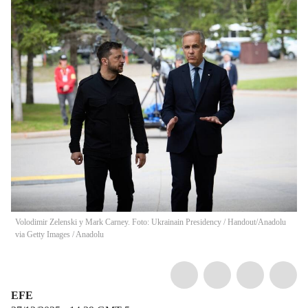
Volodimir Zelenski y Mark Carney. Foto: Ukrainain Presidency / Handout/Anadolu
via Getty Images
/
Anadolu
EFE