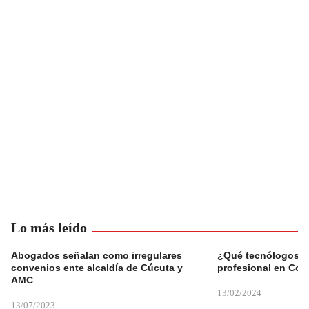
Lo más leído
Abogados señalan como irregulares
¿Qué tecnólogos re
convenios ente alcaldía de Cúcuta y
profesional en Col
AMC
13/02/2024
13/07/2023