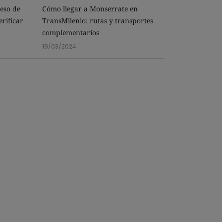
eso de
Cómo llegar a Monserrate en
Odebrecht: F
rificar
TransMilenio: rutas y transportes
acusación c
complementarios
26/09/2024
19/03/2024