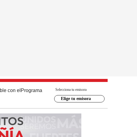
Selecciona tu emisora
ble con el
Programa
Elige tu emisora