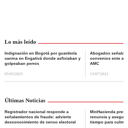
Lo más leído
Indignación en Bogotá por guardería
Abogados señalan 
canina en Engativá donde asfixiaban y
convenios ente alc
golpeaban perros
AMC
05/05/2025
13/07/2023
Últimas Noticias
Registrador nacional responde a
MinHacienda presen
señalamientos de fraude: advierte
renuncia y aseguró
desconocimiento de censo electoral
tiempo para culmina